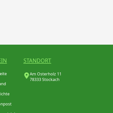
EIN
STANDORT
eite
Am Osterholz 11
78333 Stockach
and
ichte
onpost