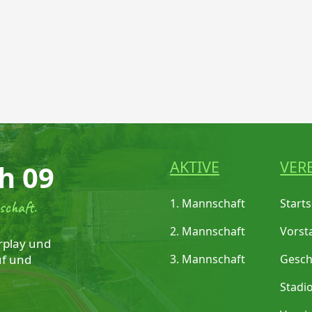
AKTIVE
VER
h 09
1. Mannschaft
Starts
schaft.
2. Mannschaft
Vorst
rplay und
uf und
3. Mannschaft
Gesch
Stadi