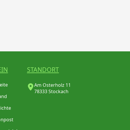
EIN
STANDORT
eite
Am Osterholz 11
78333 Stockach
and
ichte
onpost