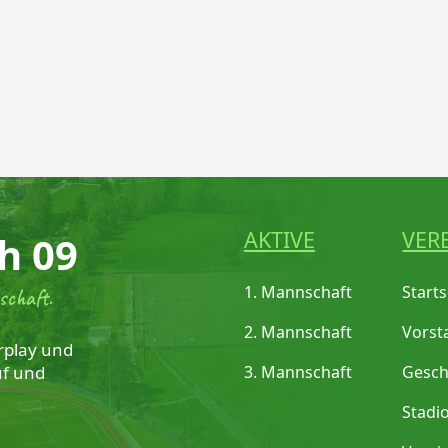
AKTIVE
VER
h 09
1. Mannschaft
Starts
schaft.
2. Mannschaft
Vorst
rplay und
uf und
3. Mannschaft
Gesch
Stadi