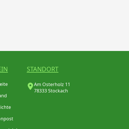
EIN
STANDORT
eite
Am Osterholz 11
78333 Stockach
and
ichte
onpost