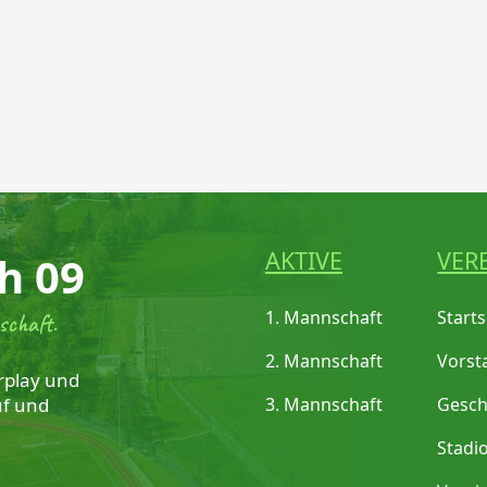
AKTIVE
VER
h 09
1. Mannschaft
Starts
schaft.
2. Mannschaft
Vorst
rplay und
uf und
3. Mannschaft
Gesch
Stadi